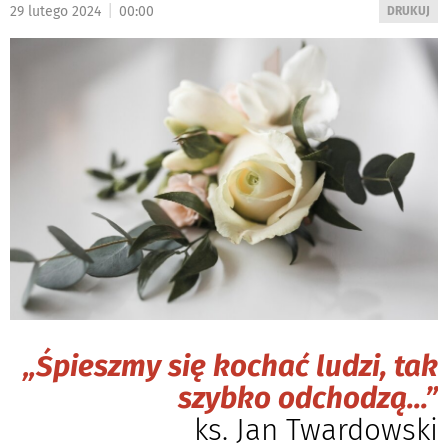
|
29 lutego 2024
00:00
WYDRUKUJ
DRUKUJ
PODSTRON
DO
„Śpieszmy się kochać ludzi, tak
szybko odchodzą...”
ks. Jan Twardowski