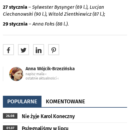
27 stycznia
–
Sylwester Bysynger (69 l.), Lucjan
Ciechanowski (90 l.), Witold Zientkiewicz (87 l.);
29 stycznia
–
Anna Foks (88 l.).
Anna Wójcik-Brzezińska
napisz maila ‹
ostatnie aktualności ‹
POPULARNE
KOMENTOWANE
Nie żyje Karol Koneczny
26.08
Pożegnaliśmy w lipcu
01.07