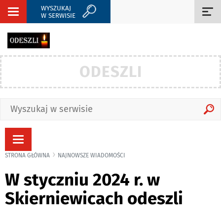
WYSZUKAJ
Rozwiń
Roz
W SERWISIE
nawigację
naw
ODESZLI
Rozwiń
nawigację
STRONA GŁÓWNA
NAJNOWSZE WIADOMOŚCI
W styczniu 2024 r. w
Skierniewicach odeszli