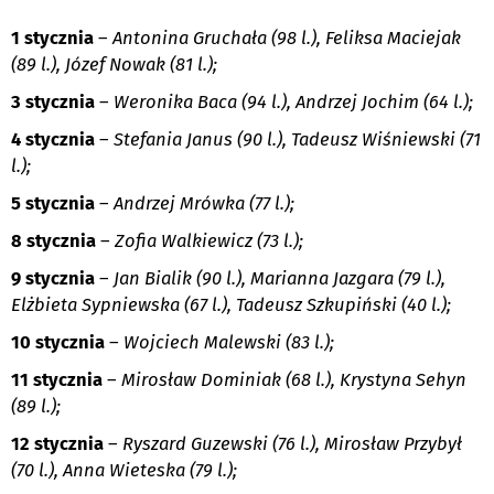
1 stycznia
–
Antonina Gruchała (98 l.), Feliksa Maciejak
(89 l.), Józef Nowak (81 l.);
3 stycznia
–
Weronika Baca (94 l.), Andrzej Jochim (64 l.);
4 stycznia
–
Stefania Janus (90 l.), Tadeusz Wiśniewski (71
l.);
5 stycznia
–
Andrzej Mrówka (77 l.);
8 stycznia
–
Zofia Walkiewicz (73 l.);
9 stycznia
–
Jan Bialik (90 l.), Marianna Jazgara (79 l.),
Elżbieta Sypniewska (67 l.), Tadeusz Szkupiński (40 l.);
10 stycznia
–
Wojciech Malewski (83 l.);
11 stycznia
–
Mirosław Dominiak (68 l.), Krystyna Sehyn
(89 l.);
12 stycznia
–
Ryszard Guzewski (76 l.), Mirosław Przybył
(70 l.), Anna Wieteska (79 l.);