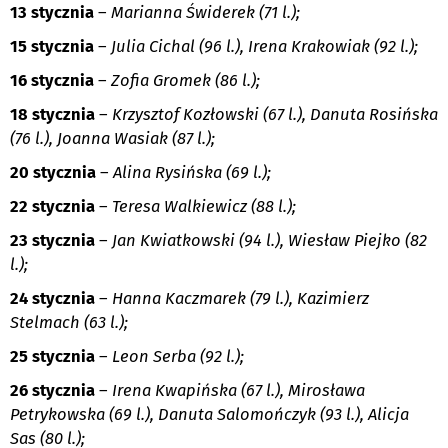
13 stycznia
–
Marianna Świderek (71 l.);
15 stycznia
–
Julia Cichal (96 l.), Irena Krakowiak (92 l.);
16 stycznia
–
Zofia Gromek (86 l.);
18 stycznia
–
Krzysztof Kozłowski (67 l.), Danuta Rosińska
(76 l.), Joanna Wasiak (87 l.);
20 stycznia
–
Alina Rysińska (69 l.);
22 stycznia
–
Teresa Walkiewicz (88 l.);
23 stycznia
–
Jan Kwiatkowski (94 l.), Wiesław Piejko (82
l.);
24 stycznia
–
Hanna Kaczmarek (79 l.), Kazimierz
Stelmach (63 l.);
25 stycznia
–
Leon Serba (92 l.);
26 stycznia
–
Irena Kwapińska (67 l.), Mirosława
Petrykowska (69 l.), Danuta Salomończyk (93 l.), Alicja
Sas (80 l.);