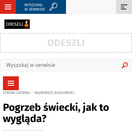
WYSZUKAJ
Rozwiń
Roz
W SERWISIE
nawigację
naw
ODESZLI
Rozwiń
nawigację
STRONA GŁÓWNA
NAJNOWSZE WIADOMOŚCI
Pogrzeb świecki, jak to
wygląda?