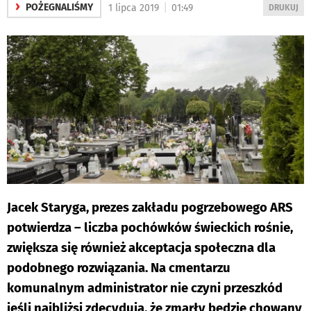
›
|
POŻEGNALIŚMY
1 lipca 2019
01:49
WYDRUKUJ
DRUKUJ
PODSTRON
DO
Jacek Staryga, prezes zakładu pogrzebowego ARS
potwierdza – liczba pochówków świeckich rośnie,
zwiększa się również akceptacja społeczna dla
podobnego rozwiązania. Na cmentarzu
komunalnym administrator nie czyni przeszkód
jeśli najbliżsi zdecydują, że zmarły będzie chowany