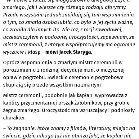
zmarłego, jak i wiersze czy różnego rodzaju aforyzmy.
Przede wszystkim jednak znajdują się tam wspomnienia
o tym, co zmarła osoba lubiła, co było w jej życiu ważne,
co zrobiła dla innych itp. Nie raz, z racji zawodowej,
uczestniczyłem w podobnej uroczystości, zapewniam, że
mistrz ceremonii, z którym współpracujemy ma ogromne
wyczucie i klasę –
mówi Jacek Staryga
.
Oprócz wspomnienia o zmarłym mistrz ceremonii w
porozumieniu z rodziną, decyduje m.in. o muzycznej
oprawie pogrzebu. Świeckie ceremonie pogrzebowe
skupiają się przede wszystkim na zmarłym
Mistrz ceremonii, podobnie jak kapłan, wyprowadza z
kaplicy przycmentarnej orszak żałobników, przy grobie
żegna zmarłego. Uroczystość ma wzruszający i podniosły
charakter.
– To żegnanie, które znamy z filmów, literatury, miejsc na
świecie, gdzie nikogo już nie oburza fakt, że kapłan nie