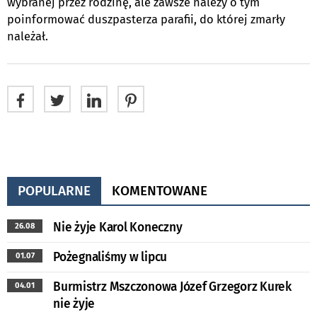
wybranej przez rodzinę, ale zawsze należy o tym
poinformować duszpasterza parafii, do której zmarły
należał.
POPULARNE
KOMENTOWANE
Nie żyje Karol Koneczny
26.08
Pożegnaliśmy w lipcu
01.07
Burmistrz Mszczonowa Józef Grzegorz Kurek
04.01
nie żyje