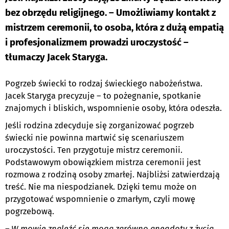
bez obrzędu religijnego. – Umożliwiamy kontakt z
mistrzem ceremonii, to osoba, która z dużą empatią
i profesjonalizmem prowadzi uroczystość –
tłumaczy Jacek Staryga.
Pogrzeb świecki to rodzaj świeckiego nabożeństwa.
Jacek Staryga precyzuje – to pożegnanie, spotkanie
znajomych i bliskich, wspomnienie osoby, która odeszła.
Jeśli rodzina zdecyduje się zorganizować pogrzeb
świecki nie powinna martwić się scenariuszem
uroczystości. Ten przygotuje mistrz ceremonii.
Podstawowym obowiązkiem mistrza ceremonii jest
rozmowa z rodziną osoby zmarłej. Najbliżsi zatwierdzają
treść. Nie ma niespodzianek. Dzięki temu może on
przygotować wspomnienie o zmarłym, czyli mowę
pogrzebową.
– W mowie znaleźć się mogą zarówno anegdoty z życia