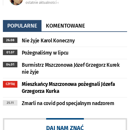
ostatnie aktualności ‹
POPULARNE
KOMENTOWANE
Nie żyje Karol Koneczny
26.08
Pożegnaliśmy w lipcu
01.07
Burmistrz Mszczonowa Józef Grzegorz Kurek
04.01
nie żyje
Mieszkańcy Mszczonowa pożegnali Józefa
CZYTAJ
Grzegorza Kurka
Zmarli na covid pod specjalnym nadzorem
25.11
DAJ NAM ZNAĆ