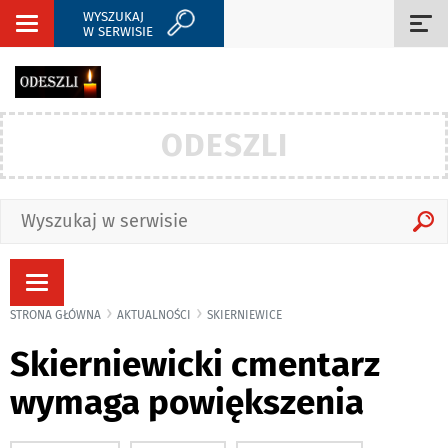
WYSZUKAJ
Rozwiń
Roz
W SERWISIE
nawigację
naw
ODESZLI
Rozwiń
nawigację
STRONA GŁÓWNA
AKTUALNOŚCI
SKIERNIEWICE
Skierniewicki cmentarz
wymaga powiększenia