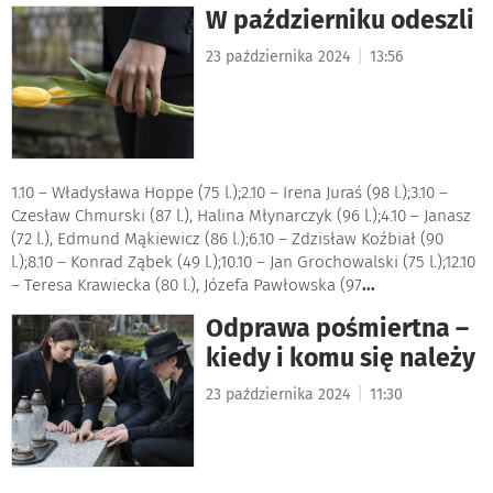
W październiku odeszli
|
23 października 2024
13:56
1.10 – Władysława Hoppe (75 l.);2.10 – Irena Juraś (98 l.);3.10 –
Czesław Chmurski (87 l.), Halina Młynarczyk (96 l.);4.10 – Janasz
(72 l.), Edmund Mąkiewicz (86 l.);6.10 – Zdzisław Koźbiał (90
l.);8.10 – Konrad Ząbek (49 l.);10.10 – Jan Grochowalski (75 l.);12.10
– Teresa Krawiecka (80 l.), Józefa Pawłowska (97
...
Odprawa pośmiertna –
kiedy i komu się należy
|
23 października 2024
11:30