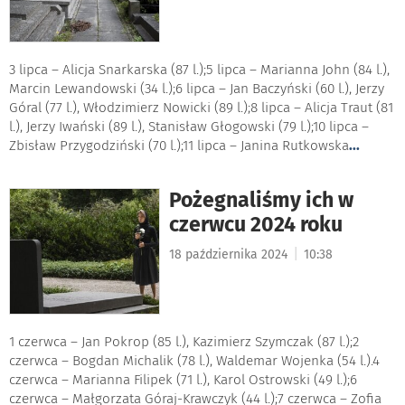
3 lipca – Alicja Snarkarska (87 l.);5 lipca – Marianna John (84 l.),
Marcin Lewandowski (34 l.);6 lipca – Jan Baczyński (60 l.), Jerzy
Góral (77 l.), Włodzimierz Nowicki (89 l.);8 lipca – Alicja Traut (81
l.), Jerzy Iwański (89 l.), Stanisław Głogowski (79 l.);10 lipca –
Zbisław Przygodziński (70 l.);11 lipca – Janina Rutkowska
...
Pożegnaliśmy ich w
czerwcu 2024 roku
|
18 października 2024
10:38
1 czerwca – Jan Pokrop (85 l.), Kazimierz Szymczak (87 l.);2
czerwca – Bogdan Michalik (78 l.), Waldemar Wojenka (54 l.).4
czerwca – Marianna Filipek (71 l.), Karol Ostrowski (49 l.);6
czerwca – Małgorzata Góraj-Krawczyk (44 l.);7 czerwca – Zofia