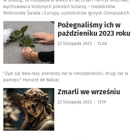
W sobotę, 18 listopada w wieku 81 lat zmarł Henryk Woźniak,
wychowawca kolejnych pokoleń kolarzy – medalistów
Mistrzostw Świata i Europy, uczestników Igrzysk Olimpijskich.
Pożegnaliśmy ich w
paździeniku 2023 roku
|
22 listopada 2023
13:28
"Żyje się dwa razy: pierwszy raz w rzeczywistości, drugi raz w
pamięci." Honoré de Balzac
Zmarli we wrześniu
|
22 listopada 2023
13:19