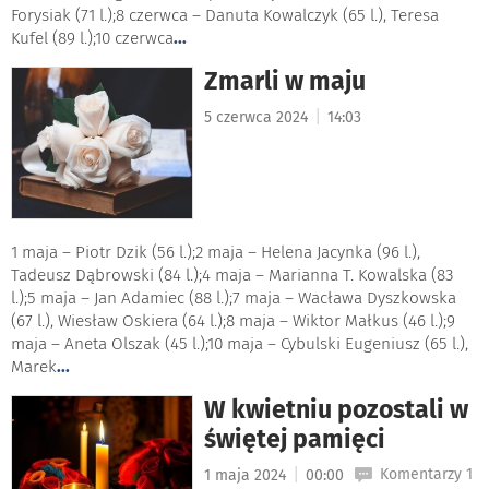
Forysiak (71 l.);8 czerwca – Danuta Kowalczyk (65 l.), Teresa
Kufel (89 l.);10 czerwca
...
Zmarli w maju
|
5 czerwca 2024
14:03
1 maja – Piotr Dzik (56 l.);2 maja – Helena Jacynka (96 l.),
Tadeusz Dąbrowski (84 l.);4 maja – Marianna T. Kowalska (83
l.);5 maja – Jan Adamiec (88 l.);7 maja – Wacława Dyszkowska
(67 l.), Wiesław Oskiera (64 l.);8 maja – Wiktor Małkus (46 l.);9
maja – Aneta Olszak (45 l.);10 maja – Cybulski Eugeniusz (65 l.),
Marek
...
W kwietniu pozostali w
świętej pamięci
|
Komentarzy 1
1 maja 2024
00:00