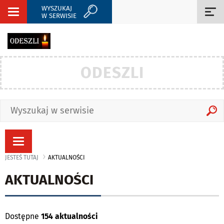
WYSZUKAJ
Rozwiń
Roz
W SERWISIE
nawigację
naw
ODESZLI
Rozwiń
nawigację
JESTEŚ TUTAJ
AKTUALNOŚCI
AKTUALNOŚCI
Dostępne
154 aktualności